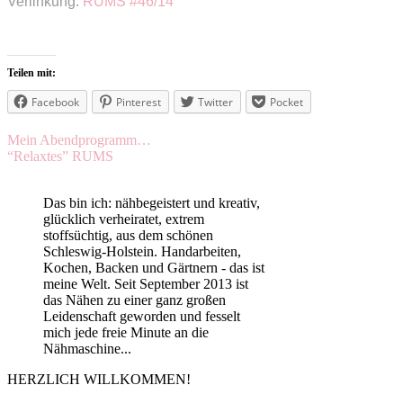
Verlinkung:
RUMS #46/14
Teilen mit:
Facebook
Pinterest
Twitter
Pocket
Beitragsnavigation
Mein Abendprogramm…
“Relaxtes” RUMS
Das bin ich: nähbegeistert und kreativ,
glücklich verheiratet, extrem
stoffsüchtig, aus dem schönen
Schleswig-Holstein. Handarbeiten,
Kochen, Backen und Gärtnern - das ist
meine Welt. Seit September 2013 ist
das Nähen zu einer ganz großen
Leidenschaft geworden und fesselt
mich jede freie Minute an die
Nähmaschine...
HERZLICH WILLKOMMEN!