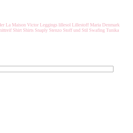
der
La Maison Victor
Leggings
lillesol
Lillestoff
Maria Denmark
ittreif
Shirt
Shirts
Snaply
Stenzo
Stoff und Stil
Swafing
Tunika