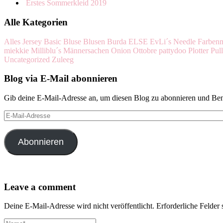
Erstes Sommerkleid 2019
Alle Kategorien
Alles Jersey
Basic
Bluse
Blusen
Burda
ELSE
EvLi´s Needle
Farben
miekkie
Milliblu´s
Männersachen
Onion
Ottobre
pattydoo
Plotter
Pul
Uncategorized
Zuleeg
Blog via E-Mail abonnieren
Gib deine E-Mail-Adresse an, um diesen Blog zu abonnieren und Bena
E-
Mail-
Adresse
Abonnieren
Leave a comment
Deine E-Mail-Adresse wird nicht veröffentlicht.
Erforderliche Felder 