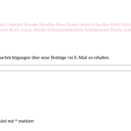
mix
Geplottet
Hoodie
Hoodies
Hose
Hosen
Jacke
ki-ba-doo
Kleid
Klei
lover
Rock
rosa p.
Röcke
Schneidernmeistern
Schnittmuster Berlin
Schn
chrichtigungen über neue Beiträge via E-Mail zu erhalten.
sind mit
*
markiert