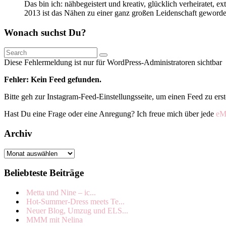
Das bin ich: nähbegeistert und kreativ, glücklich verheiratet,
2013 ist das Nähen zu einer ganz großen Leidenschaft geword
Wonach suchst Du?
Search
Diese Fehlermeldung ist nur für WordPress-Administratoren sichtbar
Fehler: Kein Feed gefunden.
Bitte geh zur Instagram-Feed-Einstellungsseite, um einen Feed zu erst
Hast Du eine Frage oder eine Anregung? Ich freue mich über jede
eM
Archiv
Archiv
Beliebteste Beiträge
Metta und Nine – ic...
Hot-Summer-Dress meets Te...
Neuer Blog, Umzug und ELS...
MMM mit Nelina