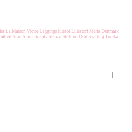
der
La Maison Victor
Leggings
lillesol
Lillestoff
Maria Denmark
ittreif
Shirt
Shirts
Snaply
Stenzo
Stoff und Stil
Swafing
Tunika