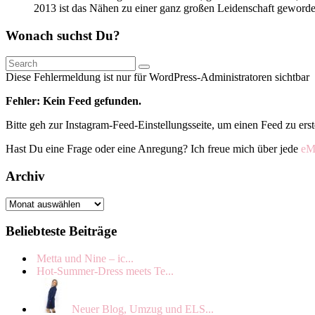
2013 ist das Nähen zu einer ganz großen Leidenschaft geword
Wonach suchst Du?
Search
Diese Fehlermeldung ist nur für WordPress-Administratoren sichtbar
Fehler: Kein Feed gefunden.
Bitte geh zur Instagram-Feed-Einstellungsseite, um einen Feed zu erst
Hast Du eine Frage oder eine Anregung? Ich freue mich über jede
eM
Archiv
Archiv
Beliebteste Beiträge
Metta und Nine – ic...
Hot-Summer-Dress meets Te...
Neuer Blog, Umzug und ELS...