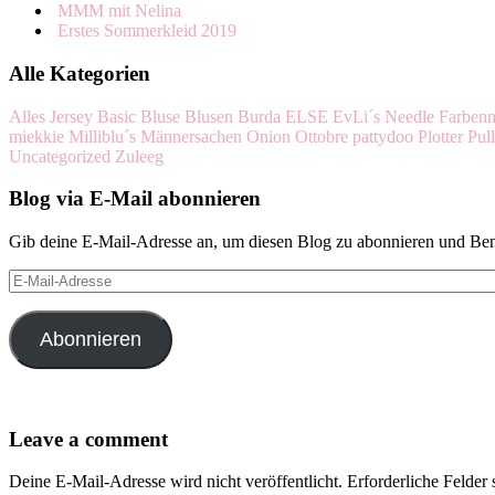
MMM mit Nelina
Erstes Sommerkleid 2019
Alle Kategorien
Alles Jersey
Basic
Bluse
Blusen
Burda
ELSE
EvLi´s Needle
Farben
miekkie
Milliblu´s
Männersachen
Onion
Ottobre
pattydoo
Plotter
Pul
Uncategorized
Zuleeg
Blog via E-Mail abonnieren
Gib deine E-Mail-Adresse an, um diesen Blog zu abonnieren und Bena
E-
Mail-
Adresse
Abonnieren
Leave a comment
Deine E-Mail-Adresse wird nicht veröffentlicht.
Erforderliche Felder 