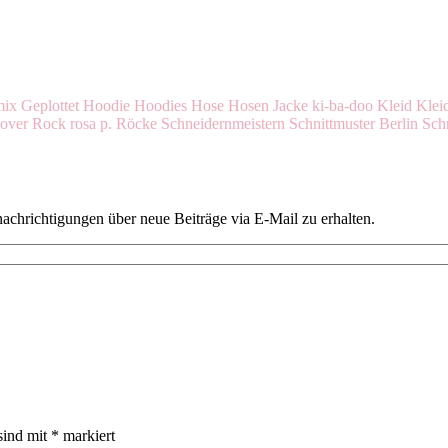
mix
Geplottet
Hoodie
Hoodies
Hose
Hosen
Jacke
ki-ba-doo
Kleid
Klei
lover
Rock
rosa p.
Röcke
Schneidernmeistern
Schnittmuster Berlin
Schn
chrichtigungen über neue Beiträge via E-Mail zu erhalten.
sind mit
*
markiert