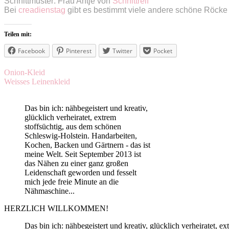
Schnittmuster: Frau Antje von
Schnittreif
Bei
creadienstag
gibt es bestimmt viele andere schöne Röc
Teilen mit:
Facebook
Pinterest
Twitter
Pocket
Beitragsnavigation
Onion-Kleid
Weisses Leinenkleid
Das bin ich: nähbegeistert und kreativ,
glücklich verheiratet, extrem
stoffsüchtig, aus dem schönen
Schleswig-Holstein. Handarbeiten,
Kochen, Backen und Gärtnern - das ist
meine Welt. Seit September 2013 ist
das Nähen zu einer ganz großen
Leidenschaft geworden und fesselt
mich jede freie Minute an die
Nähmaschine...
HERZLICH WILLKOMMEN!
Das bin ich: nähbegeistert und kreativ, glücklich verheiratet,