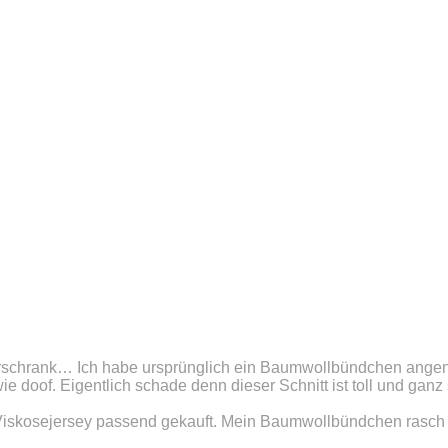
eiderschrank… Ich habe ursprünglich ein Baumwollbündchen angen
e doof. Eigentlich schade denn dieser Schnitt ist toll und ganz
en Viskosejersey passend gekauft. Mein Baumwollbündchen rasch